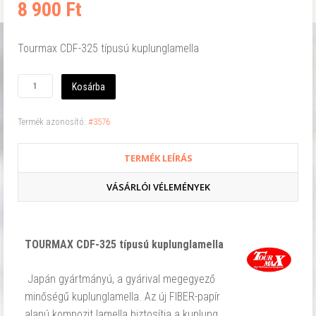
8 900 Ft
Tourmax CDF-325 típusú kuplunglamella
Kosárba
Termék azonosító:
#3576
TERMÉK LEÍRÁS
VÁSÁRLÓI VÉLEMÉNYEK
TOURMAX CDF-325 típusú kuplunglamella
Japán gyártmányú, a gyárival megegyező
minőségű kuplunglamella. Az új FIBER-papír
alapú kompozit lamella biztosítja a kuplung