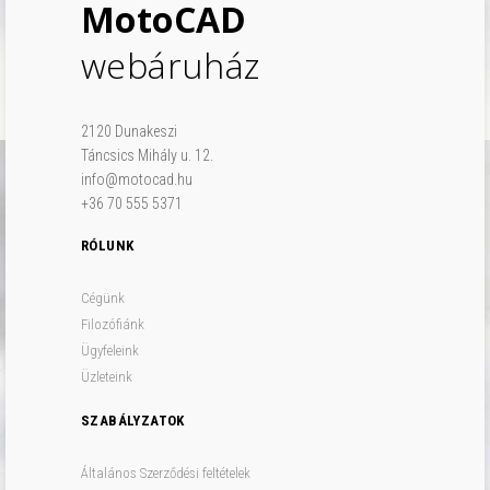
MotoCAD
webáruház
2120 Dunakeszi
Táncsics Mihály u. 12.
info@motocad.hu
+36 70 555 5371
RÓLUNK
Cégünk
Filozófiánk
Ügyfeleink
Üzleteink
SZABÁLYZATOK
Általános Szerződési feltételek