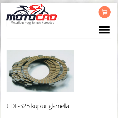
Az ön kosara üres
CDF-325 kuplunglamella