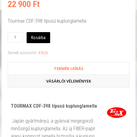
22 900 Ft
Tourmax CDF-398 típusú kuplunglamella
Kosárba
Termék azonosító:
#3626
TERMÉK LEÍRÁS
VÁSÁRLÓI VÉLEMÉNYEK
TOURMAX CDF-398 típusú kuplunglamella
Japán gyártmányú, a gyárival megegyező
minőségű kuplunglamella. Az új FIBER-papír
alapú kompozit lamella biztosítja a kuplung