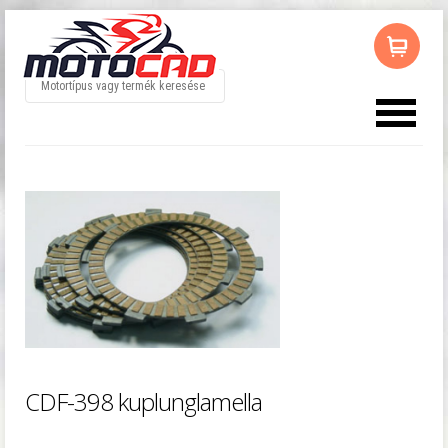
Az ön kosara üres
CDF-398 kuplunglamella