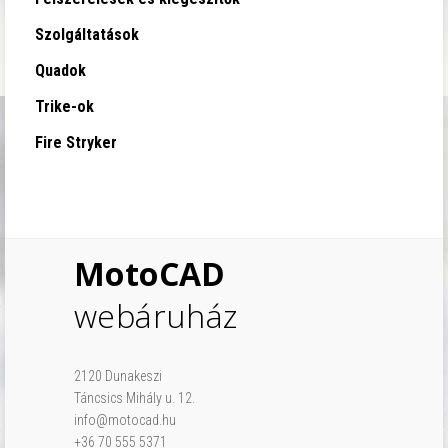
Szolgáltatások
Quadok
Trike-ok
Fire Stryker
MotoCAD
webáruház
2120 Dunakeszi
Táncsics Mihály u. 12.
info@motocad.hu
+36 70 555 5371