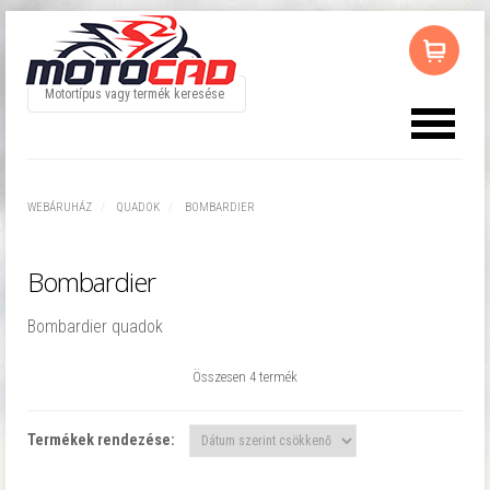
Az ön kosara üres
WEBÁRUHÁZ
QUADOK
BOMBARDIER
Bombardier
Bombardier quadok
Összesen 4 termék
Termékek rendezése: