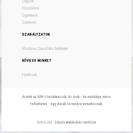
Cégünk
Filozófiánk
Ügyfeleink
Üzleteink
SZABÁLYZATOK
Általános Szerződési feltételek
KÖVESS MINKET
Facebook
Áraink az ÁFA-t tartalmazzák. Ar árak - ha másképp nincs
feltüntetve - egy darab termékre vonatkoznak.
DamaLabs -
Exluzív webáruház rendszer