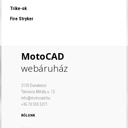
Trike-ok
Fire Stryker
MotoCAD
webáruház
2120 Dunakeszi
Táncsics Mihály u. 12.
info@motocad.hu
+36 70 555 5371
RÓLUNK