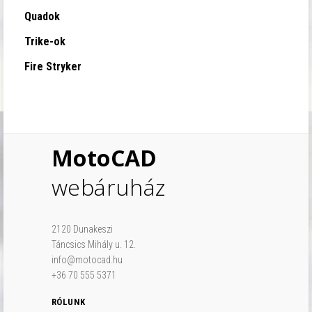
Quadok
Trike-ok
Fire Stryker
MotoCAD
webáruház
2120 Dunakeszi
Táncsics Mihály u. 12.
info@motocad.hu
+36 70 555 5371
RÓLUNK