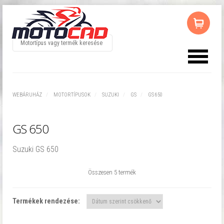
Az ön kosara üres
WEBÁRUHÁZ
MOTORTÍPUSOK
SUZUKI
GS
GS 650
GS 650
Suzuki GS 650
Összesen 5 termék
Termékek rendezése: