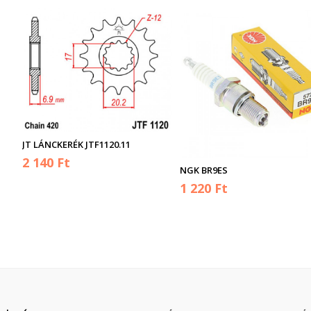
JT LÁNCKERÉK JTF1120.11
2 140 Ft
NGK BR9ES
1 220 Ft